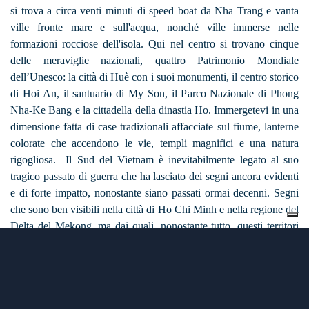
si trova a circa venti minuti di speed boat da Nha Trang e vanta
ville fronte mare e sull'acqua, nonché ville immerse nelle
formazioni rocciose dell'isola. Qui nel centro si trovano cinque
delle meraviglie nazionali, quattro Patrimonio Mondiale
dell’Unesco: la città di Huè con i suoi monumenti, il centro storico
di Hoi An, il santuario di My Son, il Parco Nazionale di Phong
Nha-Ke Bang e la cittadella della dinastia Ho. Immergetevi in una
dimensione fatta di case tradizionali affacciate sul fiume, lanterne
colorate che accendono le vie, templi magnifici e una natura
rigogliosa. Il Sud del Vietnam è inevitabilmente legato al suo
tragico passato di guerra che ha lasciato dei segni ancora evidenti
e di forte impatto, nonostante siano passati ormai decenni. Segni
che sono ben visibili nella città di Ho Chi Minh e nella regione del
Delta del Mekong, ma dai quali, nonostante tutto, questi territori
ed il suo popolo sono riemersi con tenacia ed orgoglio, superando
il passato che ora viene mostrato con orgoglio e fierezza e
rivelando un territorio stupendo, ricco di verdi risaie, città vivaci,
villaggi galleggianti e tanti sorrisi e mani pronte ad aiutare.
Scoprendo il Sud si capisce ancora di più come il popolo dei