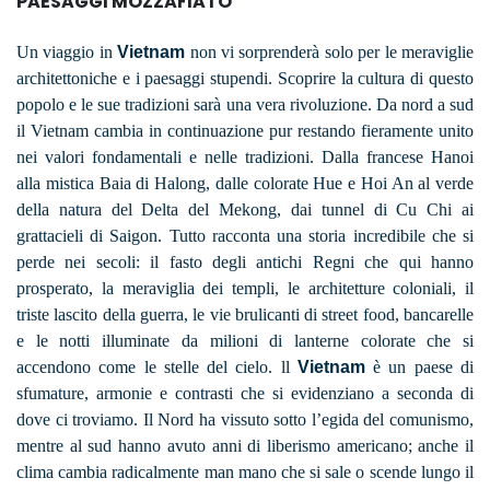
PAESAGGI MOZZAFIATO
Un viaggio in
Vietnam
non vi sorprenderà solo per le meraviglie
architettoniche e i paesaggi stupendi. Scoprire la cultura di questo
popolo e le sue tradizioni sarà una vera rivoluzione. Da nord a sud
il Vietnam cambia in continuazione pur restando fieramente unito
nei valori fondamentali e nelle tradizioni. Dalla francese Hanoi
alla mistica Baia di Halong, dalle colorate Hue e Hoi An al verde
della natura del Delta del Mekong, dai tunnel di Cu Chi ai
grattacieli di Saigon. Tutto racconta una storia incredibile che si
perde nei secoli: il fasto degli antichi Regni che qui hanno
prosperato, la meraviglia dei templi, le architetture coloniali, il
triste lascito della guerra, le vie brulicanti di street food, bancarelle
e le notti illuminate da milioni di lanterne colorate che si
accendono come le stelle del cielo. ll
Vietnam
è un paese di
sfumature, armonie e contrasti che si evidenziano a seconda di
dove ci troviamo. Il Nord ha vissuto sotto l’egida del comunismo,
mentre al sud hanno avuto anni di liberismo americano; anche il
clima cambia radicalmente man mano che si sale o scende lungo il