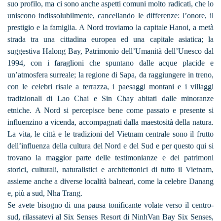
suo profilo, ma ci sono anche aspetti comuni molto radicati, che lo
uniscono indissolubilmente, cancellando le differenze: l’onore, il
prestigio e la famiglia. A Nord troviamo la capitale Hanoi, a metà
strada tra una cittadina europea ed una capitale asiatica; la
suggestiva Halong Bay, Patrimonio dell’Umanità dell’Unesco dal
1994, con i faraglioni che spuntano dalle acque placide e
un’atmosfera surreale; la regione di Sapa, da raggiungere in treno,
con le celebri risaie a terrazza, i paesaggi montani e i villaggi
tradizionali di Lao Chai e Sin Chay abitati dalle minoranze
etniche. A Nord si percepisce bene come passato e presente si
influenzino a vicenda, accompagnati dalla maestosità della natura.
La vita, le città e le tradizioni del Vietnam centrale sono il frutto
dell’influenza della cultura del Nord e del Sud e per questo qui si
trovano la maggior parte delle testimonianze e dei patrimoni
storici, culturali, naturalistici e architettonici di tutto il Vietnam,
assieme anche a diverse località balneari, come la celebre Danang
e, più a sud, Nha Trang.
Se avete bisogno di una pausa tonificante volate verso il centro-
sud, rilassatevi al Six Senses Resort di NinhVan Bay Six Senses,