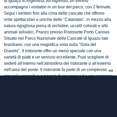
di Iguaçu in Argentina. All'ingresso, un trenino
accompagna i visitatori in un tour del parco, con 2 fermate.
Segui i sentieri fino alla cima delle cascate che offrono
viste spettacolari e uniche delle "Cataratas", in mezzo alla
natura rigogliosa piena di orchidee, uccelli colorati e altri
animali selvatici. Pranzo presso Ristorante Porto Canoas
Situato nel Parco Nazionale delle Cascate di Iguazu lato
brasiliano, con una magnifica vista sulla "Gola del
Diavolo". Il ristorante offre un menù speciale con una
varietà di piatti e un servizio eccellente. Puoi scegliere di
sederti all'interno nell'atmosfera del ristorante o all'esterno
nell'area del ponte. Il ristorante fa parte di un complesso
con sale espositive e negozi di souvenir e ha una capienza
fino a 400 persone.
6° giorno -
CASCATE DI IGUAZU / PANTANAL
:
Trasferimento dal tuo hotel con una guida parlante italiano
all'aeroporto, dove vi attende volo interno per Pantanal.