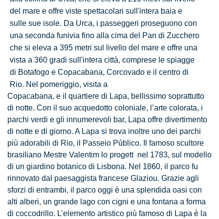
del mare e offre viste spettacolari sull'intera baia e
sulle sue isole. Da Urca, i passeggeri proseguono con
una seconda funivia fino alla cima del Pan di Zucchero
che si eleva a 395 metri sul livello del mare e offre una
vista a 360 gradi sull'intera città, comprese le spiagge
di Botafogo e Copacabana, Corcovado e il centro di
Rio. Nel pomeriggio, visita a
Copacabana, e il quartiere di Lapa, bellissimo soprattutto
di notte. Con il suo acquedotto coloniale, l’arte colorata, i
parchi verdi e gli innumerevoli bar, Lapa offre divertimento
di notte e di giorno. A Lapa si trova inoltre uno dei parchi
più adorabili di Rio, il Passeio Público. Il famoso scultore
brasiliano Mestre Valentim lo progett nel 1783, sul modello
di un giardino botanico di Lisbona. Nel 1860, il parco fu
rinnovato dal paesaggista francese Glaziou. Grazie agli
sforzi di entrambi, il parco oggi è una splendida oasi con
alti alberi, un grande lago con cigni e una fontana a forma
di coccodrillo. L’elemento artistico più famoso di Lapa è la